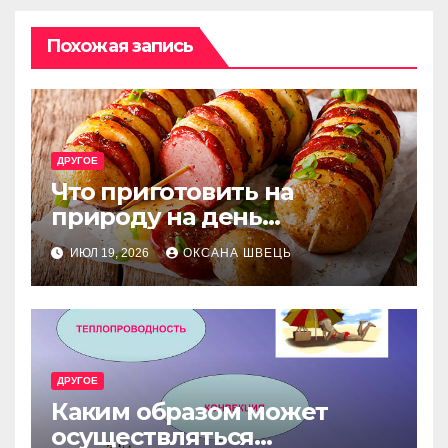
Похожая запись
ДРУГОЕ
Что приготовить на
природу на день
рождения: лучшие идеи
ИЮЛ 19, 2026
ОКСАНА ШВЕЦЬ
меню
ДРУГОЕ
Каким образом может
осуществляться