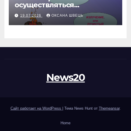
осуществляться
теплопередача в
19.07.2026
ОКСАНА ШВЕЦЬ
жидкостях и газах
News20
Сайт работает на WordPress
|
Тема News Hunt от
Themeansar
.
Home