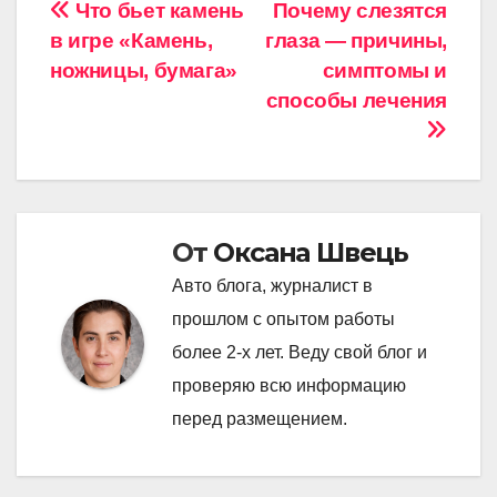
Навигация
Что бьет камень
Почему слезятся
в игре «Камень,
глаза — причины,
по
ножницы, бумага»
симптомы и
записям
способы лечения
От
Оксана Швець
Авто блога, журналист в
прошлом с опытом работы
более 2-х лет. Веду свой блог и
проверяю всю информацию
перед размещением.