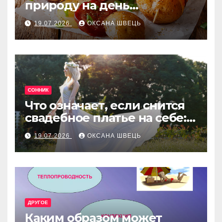
природу на день
рождения: лучшие идеи
19.07.2026
ОКСАНА ШВЕЦЬ
меню
СОННИК
Что означает, если снится
свадебное платье на себе:
толкование сна
19.07.2026
ОКСАНА ШВЕЦЬ
ДРУГОЕ
Каким образом может