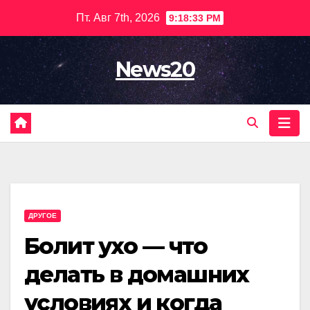
Перейти
Пт. Авг 7th, 2026
9:18:35 PM
к
содержимому
News20
ДРУГОЕ
Болит ухо — что
делать в домашних
условиях и когда