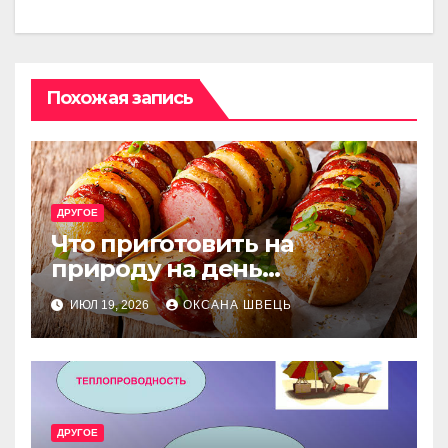
Похожая запись
ДРУГОЕ
Что приготовить на
природу на день
рождения: лучшие идеи
ИЮЛ 19, 2026
ОКСАНА ШВЕЦЬ
меню
ДРУГОЕ