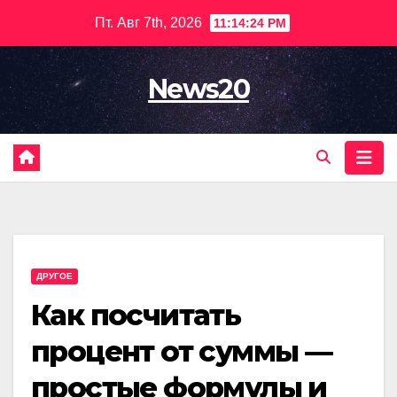
Перейти
Пт. Авг 7th, 2026
11:14:25 PM
к
содержимому
News20
ДРУГОЕ
Как посчитать
процент от суммы —
простые формулы и