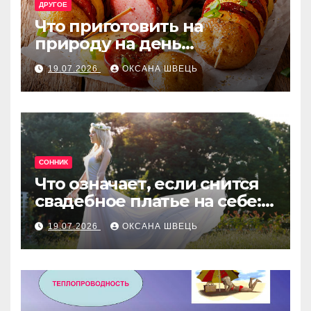
ДРУГОЕ
Что приготовить на
природу на день
рождения: лучшие идеи
19.07.2026
ОКСАНА ШВЕЦЬ
меню
СОННИК
Что означает, если снится
свадебное платье на себе:
толкование сна
19.07.2026
ОКСАНА ШВЕЦЬ