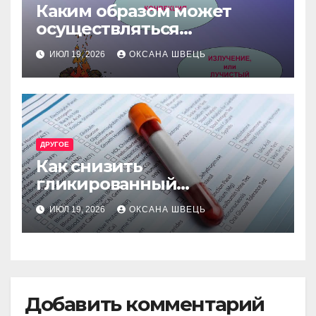
Каким образом может
осуществляться
теплопередача в
ИЮЛ 19, 2026
ОКСАНА ШВЕЦЬ
жидкостях и газах
ДРУГОЕ
Как снизить
гликированный
гемоглобин безопасно и
ИЮЛ 19, 2026
ОКСАНА ШВЕЦЬ
эффективно
Добавить комментарий