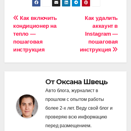
Навигация
Как включить
Как удалить
кондиционер на
аккаунт в
по
тепло —
Instagram —
записям
пошаговая
пошаговая
инструкция
инструкция
От
Оксана Швець
Авто блога, журналист в
прошлом с опытом работы
более 2-х лет. Веду свой блог и
проверяю всю информацию
перед размещением.