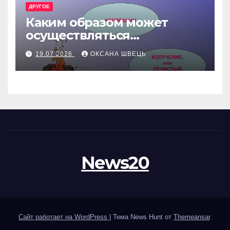
ДРУГОЕ
Каким образом может
осуществляться
теплопередача в
19.07.2026
ОКСАНА ШВЕЦЬ
жидкостях и газах
News20
Сайт работает на WordPress
|
Тема News Hunt от
Themeansar
.