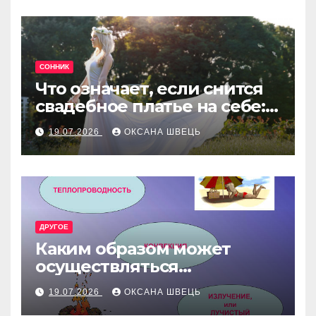
СОННИК
Что означает, если снится
свадебное платье на себе:
толкование сна
19.07.2026
ОКСАНА ШВЕЦЬ
ДРУГОЕ
Каким образом может
осуществляться
теплопередача в
19.07.2026
ОКСАНА ШВЕЦЬ
жидкостях и газах