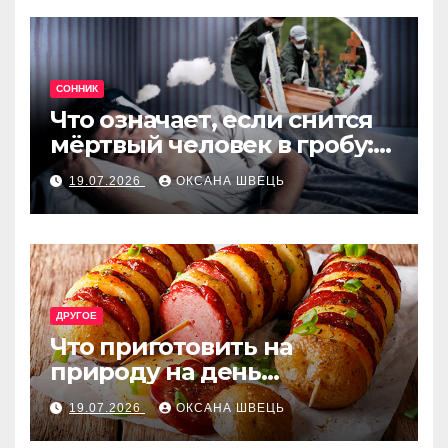
СОННИК
Что означает, если снится
мёртвый человек в гробу:
толкование сна
19.07.2026
ОКСАНА ШВЕЦЬ
ДРУГОЕ
Что приготовить на
природу на день
рождения: лучшие идеи
19.07.2026
ОКСАНА ШВЕЦЬ
меню