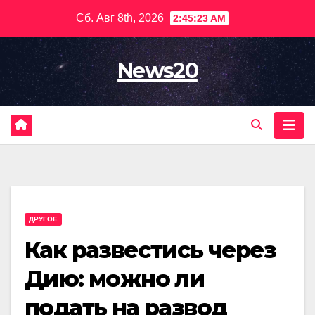
Перейти
Сб. Авг 8th, 2026
2:45:24 AM
к
содержимому
News20
ДРУГОЕ
Как развестись через
Дию: можно ли
подать на развод