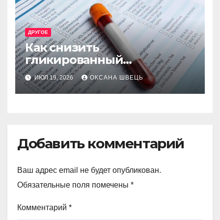
ДРУГОЕ
Как снизить
гликированный
гемоглобин безопасно и
ИЮЛ 19, 2026
ОКСАНА ШВЕЦЬ
эффективно
Добавить комментарий
Ваш адрес email не будет опубликован.
Обязательные поля помечены
*
Комментарий
*