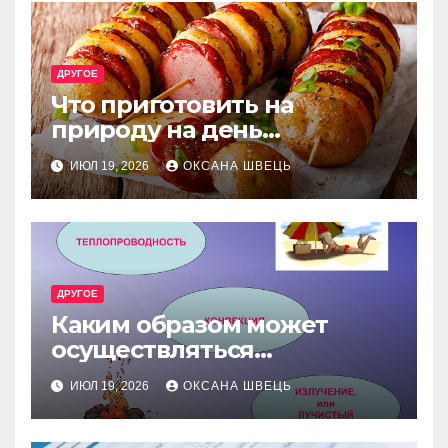
ДРУГОЕ
Что приготовить на
природу на день
рождения: лучшие идеи
ИЮЛ 19, 2026
ОКСАНА ШВЕЦЬ
меню
ДРУГОЕ
Каким образом может
осуществляться
теплопередача в
ИЮЛ 19, 2026
ОКСАНА ШВЕЦЬ
жидкостях и газах