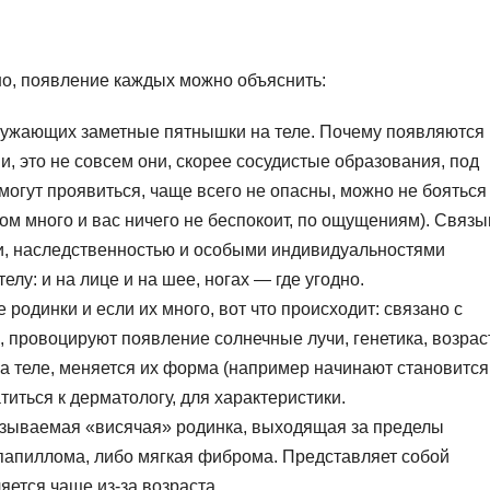
но, появление каждых можно объяснить:
ружающих заметные пятнышки на теле. Почему появляются
 это не совсем они, скорее сосудистые образования, под
огут проявиться, чаще всего не опасны, можно не бояться 
ком много и вас ничего не беспокоит, по ощущениям). Связ
и, наследственностью и особыми индивидуальностями
елу: и на лице и на шее, ногах — где угодно.
родинки и если их много, вот что происходит: связано с
провоцируют появление солнечные лучи, генетика, возраст
на теле, меняется их форма (например начинают становится
титься к дерматологу, для характеристики.
называемая «висячая» родинка, выходящая за пределы
 папиллома, либо мягкая фиброма. Представляет собой
яется чаще из-за возраста.