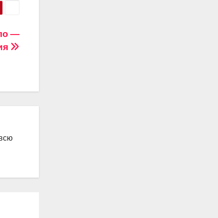
ло —
ия
 всю