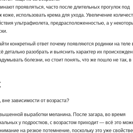
инают проявляться, часто после длительных прогулок под
к коже, использовать крема для ухода. Увеличение количес
йствия ультрафиолета, предрасположенностью, а у некотор
ки.
айти конкретный ответ почему появляются родинки на теле 
сё детально разобрать и выяснить характер их происхожден
думывать болезни, но стоит понять, что же пошло не так, в
к
, вне зависимости от возраста?
овышенной выработки меланина. После загара, во время
альных у подростков, с возрастом приходит — всё это мож
внимание на резкое потемнение, поскольку это уже свойств