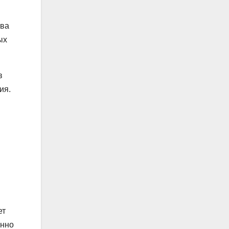
тва
ых
в
ия.
ет
енно